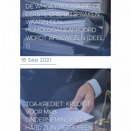
DE WHOA-PROCEDURE: DE
EERSTE DRIE UITSPRAKEN
WAARIN EEN
HOMOLOGATIEAKKOORD
WORDT AFGEWEZEN (DEEL
1)
16 Sep 2021
TOA-KREDIET: KREDIET
VOOR MKB-
ONDERNEMINGEN DIE
HARD ZIJN GETROFFEN