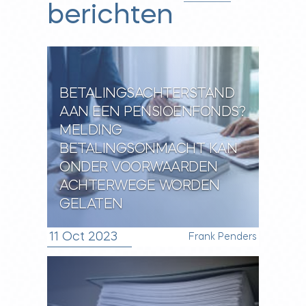
berichten
BETALINGSACHTERSTAND
AAN EEN PENSIOENFONDS?
MELDING
BETALINGSONMACHT KAN
ONDER VOORWAARDEN
ACHTERWEGE WORDEN
GELATEN
11 Oct 2023
Frank Penders