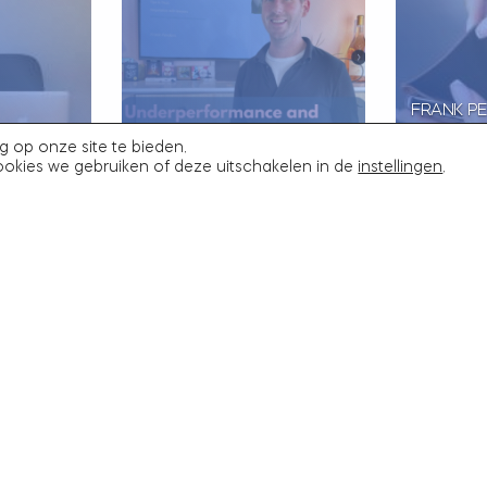
FRANK P
OVER
PEOPLE COMMUNITY
NICOLINE
g op onze site te bieden.
DIGHEID
MEET-UP MET FRANK
BOOS (BN
ookies we gebruiken of deze uitschakelen in de
instellingen
.
PODCAST
PENDERS
SALDODI
ank Penders
19 juni 2025
Frank Penders
8 mei 2025
ht