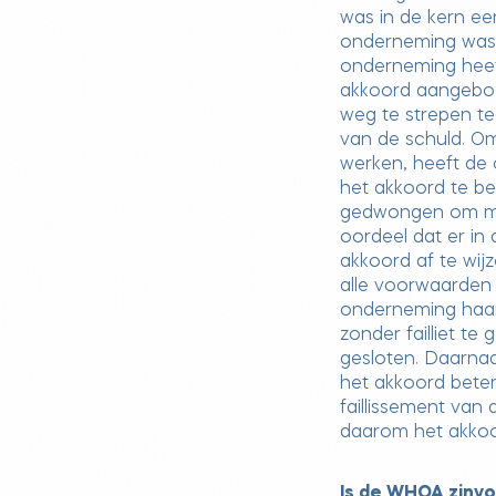
was in de kern ee
onderneming was d
onderneming heef
akkoord aangebod
weg te strepen te
van de schuld. Om
werken, heeft de
het akkoord te be
gedwongen om me
oordeel dat er in
akkoord af te wi
alle voorwaarden
onderneming haar
zonder failliet t
gesloten. Daarnaa
het akkoord beter 
faillissement van
daarom het akko
Is de WHOA zinvo