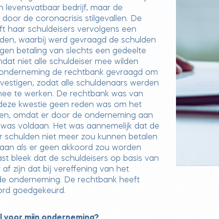
n levensvatbaar bedrijf, maar de
oor de coronacrisis stilgevallen. De
t haar schuldeisers vervolgens een
en, waarbij werd gevraagd de schulden
gen betaling van slechts een gedeelte
dat niet alle schuldeiser mee wilden
 onderneming de rechtbank gevraagd om
vestigen, zodat alle schuldenaars werden
e te werken. De rechtbank was van
 deze kwestie geen reden was om het
jzen, omdat er door de onderneming aan
 was voldaan. Het was aannemelijk dat de
 schulden niet meer zou kunnen betalen
e gaan als er geen akkoord zou worden
st bleek dat de schuldeisers op basis van
af zijn dat bij vereffening van het
 de onderneming. De rechtbank heeft
ord goedgekeurd.
l voor mijn onderneming?