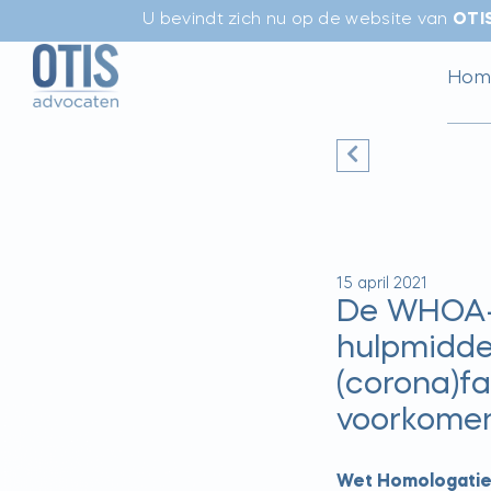
U bevindt zich nu op de website van
OTI
Hom
15 april 2021
De WHOA-
hulpmidde
(corona)fa
voorkome
Wet Homologatie