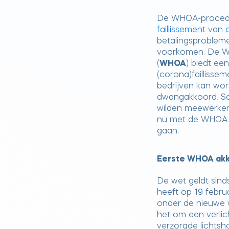
De WHOA-procedu
faillissement
van
betalingsproblemen
voorkomen. De W
(
WHOA
) biedt ee
(corona)faillisse
bedrijven kan wo
dwangakkoord. Schu
wilden meewerke
nu met de WHOA 
gaan.
Eerste WHOA ak
De wet geldt sind
heeft op 19 febru
onder de nieuwe w
het om een verlicht
verzorgde lichtsh