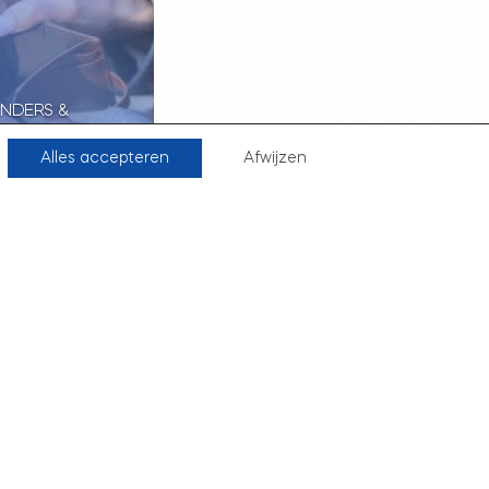
ENDERS &
 RIJKEN VOOR
NVARA):
Alles accepteren
Afwijzen
PJE
Frank Penders