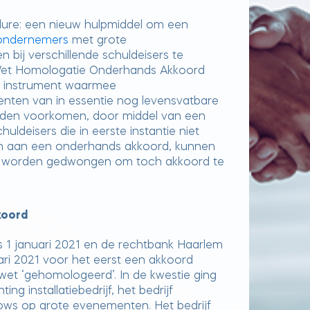
re: een nieuw hulpmiddel om een
ondernemers
met grote
 bij verschillende schuldeisers te
et Homologatie Onderhands Akkoord
n instrument waarmee
menten van in essentie nog levensvatbare
rden voorkomen, door middel van een
ldeisers die in eerste instantie niet
n aan een onderhands akkoord, kunnen
worden gedwongen om toch akkoord te
koord
s 1 januari 2021 en de rechtbank Haarlem
ari 2021 voor het eerst een akkoord
et ‘gehomologeerd’. In de kwestie ging
ing installatiebedrijf, het bedrijf
ows op grote evenementen. Het bedrijf