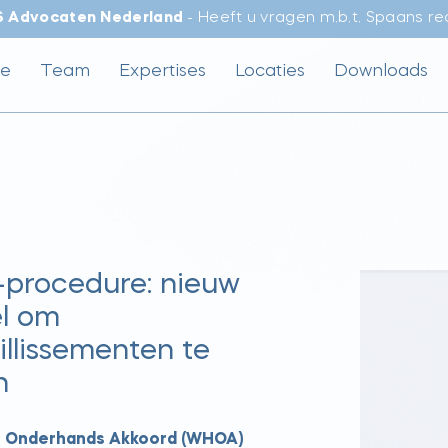
S Advocaten Nederland
- Heeft u vragen m.b.t. Spaans r
e
Team
Expertises
Locaties
Downloads
procedure: nieuw
l om
illissementen te
n
 Onderhands Akkoord (WHOA)