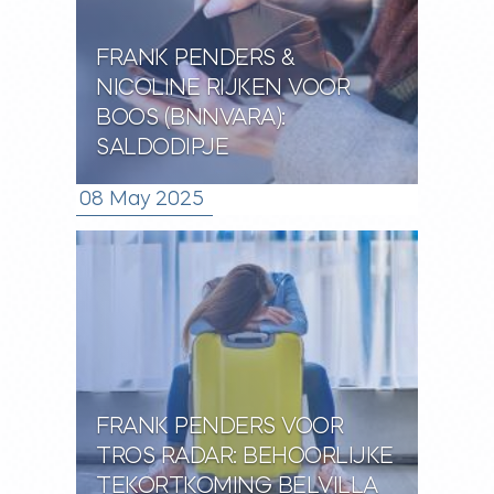
FRANK PENDERS &
NICOLINE RIJKEN VOOR
BOOS (BNNVARA):
SALDODIPJE
08 May 2025
FRANK PENDERS VOOR
TROS RADAR: BEHOORLIJKE
TEKORTKOMING BELVILLA