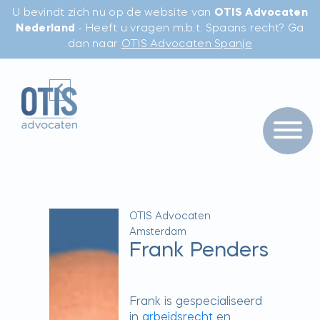
U bevindt zich nu op de website van
OTIS Advocaten
Nederland
- Heeft u vragen m.b.t. Spaans recht? Ga
dan naar
OTIS Advocaten Spanje
OTIS Advocaten
Amsterdam
Frank Penders
Frank is gespecialiseerd
in
arbeidsrecht
en