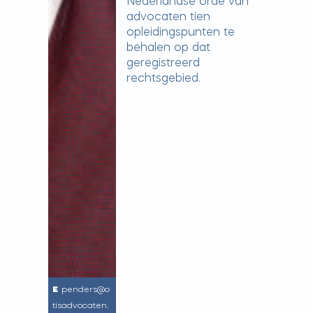
Nederlandse orde van
advocaten tien
opleidingspunten te
behalen op dat
geregistreerd
rechtsgebied.
penders@o
tisadvocaten.