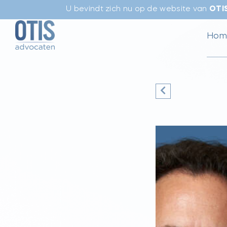
U bevindt zich nu op de website van
OTI
Hom