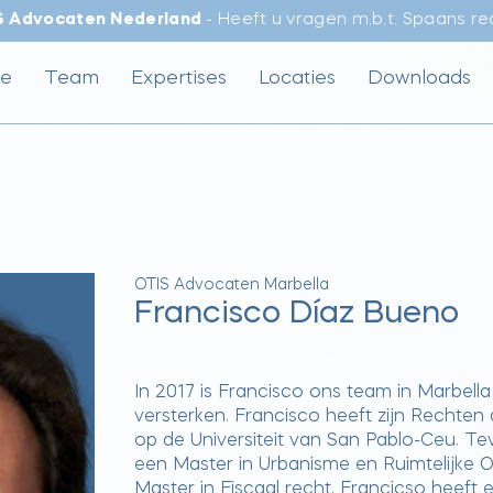
S Advocaten Nederland
- Heeft u vragen m.b.t. Spaans r
e
Team
Expertises
Locaties
Downloads
OTIS Advocaten Marbella
Francisco Díaz Bueno
In 2017 is Francisco ons team in Marbel
versterken. Francisco heeft zijn Rechten
op de Universiteit van San Pablo-Ceu. Tev
een Master in Urbanisme en Ruimtelijke 
Master in Fiscaal recht. Francicso heeft