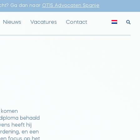
echt? Ga dan naar
OTIS Advocaten Spanje
Nieuws
Vacatures
Contact
la komen
 diploma behaald
ens heeft hij
Ordening, en een
 een focus op het