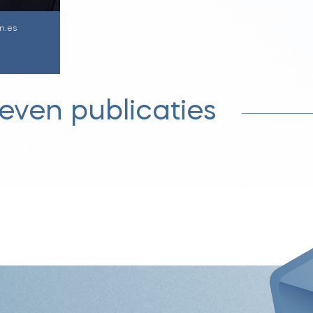
n.es
even publicaties