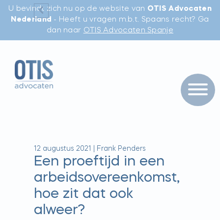
U bevindt zich nu op de website van
OTIS Advocaten
Nederland
- Heeft u vragen m.b.t. Spaans recht? Ga
dan naar
OTIS Advocaten Spanje
12 augustus 2021
|
Frank Penders
Een proeftijd in een
arbeidsovereenkomst,
hoe zit dat ook
alweer?