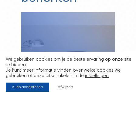
We gebruiken cookies om je de beste ervaring op onze site
te bieden.
FRANK PENDERS OVER
Je kunt meer informatie vinden over welke cookies we
SCHIJNZELFSTANDIGHEID
gebruiken of deze uitschakelen in de
instellingen
.
IN DE 7PEOPLE PODCAST
Alles accepteren
Afwijzen
26 juli 2025
Frank Penders