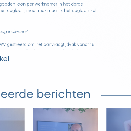
rgoeden loon per werknemer in het derde
x het dagloon, maar maximaal 1x het dagloon zal
ag indienen?
WV gestreefd om het aanvraagtijdvak vanaf 16
enen. Hierbij zal met terugwerkende kracht
de werkgever ingediend kunnen worden voor
kel
welke zal lopen van 1 oktober tot en met 31
 de aanvraag maakt het overigens niet uit of
genomen aan een NOW-regeling. Als werkgever
esluiten om al dan niet een aanvraag in te
teerde berichten
lijk dat steun van de overheid nog steeds
r dat deze steun zich niet oneindig zal blijven
teit. Bedrijven krijgen beetje bij beetje hun
ijkheid terug en dienen zich aan te passen aan
che situatie. De steun zal de komende periode