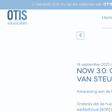
U bevindt zich nu op de website van
OTI
Hom
14 september 2020
NOW 3.0:
VAN STE
Aanpassing aan de h
Ondanks dat de hui
werkbehoud
(NOW) bi