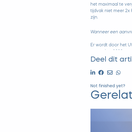
het maximaal te ve
tijdvak niet meer 2
zijn.
Wanneer een aanvra
Er wordt door het U
november 2020 te op
een aanvraag door 
Deel dit arti
het eerste tijdvak, 
december 2020. Voor
u eerder hebt deel
kunt u per tijdvak b
Not finished yet?
dienen.
Gerela
Kortom, het is duide
noodzakelijk is, maa
aandienen is de reali
eigen verantwoordel
de nieuwe economis