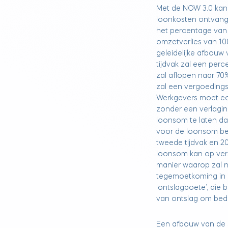
Met de NOW 3.0 kan
loonkosten ontvang
het percentage van 
omzetverlies van 1
geleidelijke afbouw
tijdvak zal een per
zal aflopen naar 70%
zal een vergoeding
Werkgevers moet ec
zonder een verlagin
loonsom te laten da
voor de loonsom bedr
tweede tijdvak en 20
loonsom kan op ver
manier waarop zal n
tegemoetkoming in 
‘ontslagboete’, die 
van ontslag om bed
Een afbouw van de st