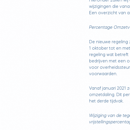
Hieronder zullen wij 
wijzigingen die van
Een overzicht van al
Percentage Omzetver
De nieuwe regeling z
1 oktober tot en met
regeling wat betreft
bedrijven met een 
voor overheidssteun
voorwaarden.
Vanaf januari 2021 
omzetdaling. Dit pe
het derde tijdvak.
Wijziging van de te
vrijstellingspercent