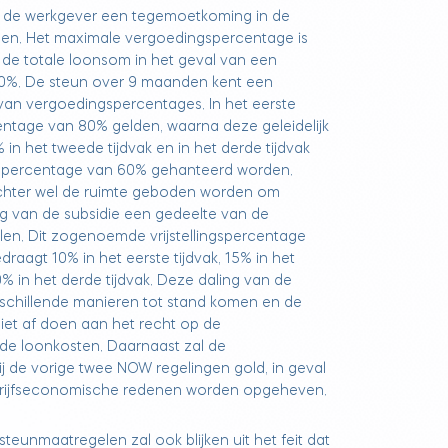
 de werkgever een tegemoetkoming in de
en. Het maximale vergoedingspercentage is
de totale loonsom in het geval van een
00%. De steun over 9 maanden kent een
 van vergoedingspercentages. In het eerste
centage van 80% gelden, waarna deze geleidelijk
 in het tweede tijdvak en in het derde tijdvak
spercentage van 60% gehanteerd worden.
hter wel de ruimte geboden worden om
g van de subsidie een gedeelte van de
len. Dit zogenoemde vrijstellingspercentage
aagt 10% in het eerste tijdvak, 15% in het
% in het derde tijdvak. Deze daling van de
schillende manieren tot stand komen en de
iet af doen aan het recht op de
de loonkosten. Daarnaast zal de
bij de vorige twee NOW regelingen gold, in geval
rijfseconomische redenen worden opgeheven.
eunmaatregelen zal ook blijken uit het feit dat