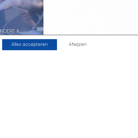
ENDERS &
 RIJKEN VOOR
NVARA):
Alles accepteren
Afwijzen
PJE
Frank Penders