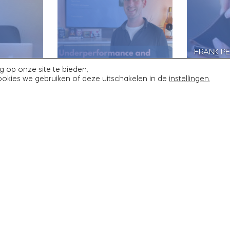
wat de nodige vragen en onzekerheden met
en.
 al uw juridische vragen bij ons
team van
FRANK P
OVER
PEOPLE COMMUNITY
NICOLINE
g op onze site te bieden.
DIGHEID
MEET-UP MET FRANK
BOOS (BN
ookies we gebruiken of deze uitschakelen in de
instellingen
.
PODCAST
PENDERS
SALDODI
ank Penders
19 juni 2025
Frank Penders
8 mei 2025
ht