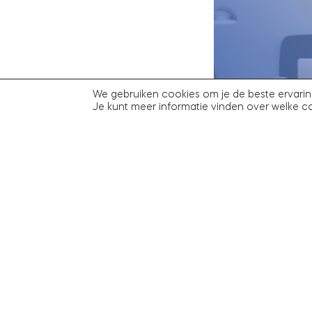
worden afgebouwd 
zich mee kan breng
Uiteraard kunt u met
advocaten
terecht.
FRANK PENDERS 
We gebruiken cookies om je de beste ervarin
SCHIJNZELFSTAN
Je kunt meer informatie vinden over welke c
IN DE 7PEOPLE 
26 juli 2025
Fr
Naar het overzic