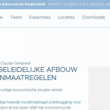
S Advocaten Nederland
- Heeft u vragen m.b.t. Spaans r
e
Team
Expertises
Locaties
Downloads
|
Claudie Gimbrère
 GELEIDELIJKE AFBOUW
UNMAATREGELEN
uidige economische situatie vereist.
dige
tweede noodmaatregel overbrugging voor
jna af zal lopen, blijft het coronavirus de