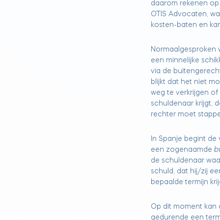
daarom rekenen op 
OTIS Advocaten, waar
kosten-baten en ka
Normaalgesproken wo
een minnelijke schi
via de buitengerech
blijkt dat het niet m
weg te verkrijgen of
schuldenaar krijgt, 
rechter moet stappe
In Spanje begint de
een zogenaamde
b
de schuldenaar waar
schuld, dat hij/zij e
bepaalde termijn kr
Op dit moment kan 
gedurende een termi