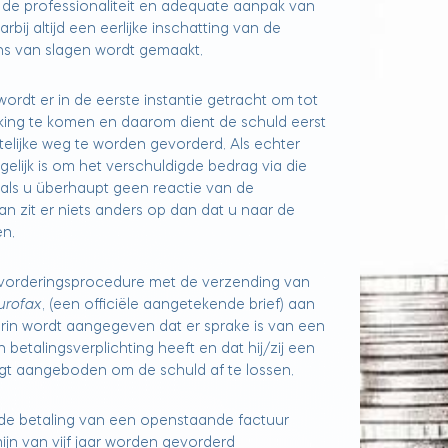
de professionaliteit en adequate aanpak van
bij altijd een eerlijke inschatting van de
ns van slagen wordt gemaakt.
rdt er in de eerste instantie getracht om tot
kking te komen en daarom dient de schuld eerst
telijke weg te worden gevorderd. Als echter
ogelijk is om het verschuldigde bedrag via die
 als u überhaupt geen reactie van de
dan zit er niets anders op dan dat u naar de
n.
 vorderingsprocedure met de verzending van
urofax
, (een officiële aangetekende brief) aan
in wordt aangegeven dat er sprake is van een
en betalingsverplichting heeft en dat hij/zij een
ijgt aangeboden om de schuld af te lossen.
de betaling van een openstaande factuur
jn van vijf jaar worden gevorderd