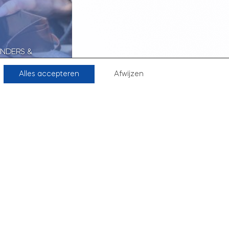
ENDERS &
 RIJKEN VOOR
NVARA):
Alles accepteren
Afwijzen
PJE
Frank Penders