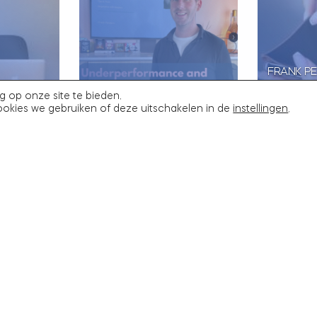
FRANK P
OVER
PEOPLE COMMUNITY
NICOLINE
g op onze site te bieden.
DIGHEID
MEET-UP MET FRANK
BOOS (BN
ookies we gebruiken of deze uitschakelen in de
instellingen
.
PODCAST
PENDERS
SALDODI
ank Penders
19 juni 2025
Frank Penders
8 mei 2025
ht