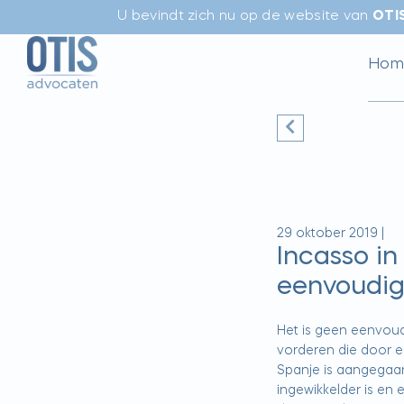
U bevindt zich nu op de website van
OTI
Hom
29 oktober 2019
|
Incasso in
eenvoudig
Het is geen eenvoud
vorderen die door e
Spanje is aangegaan
ingewikkelder is en 