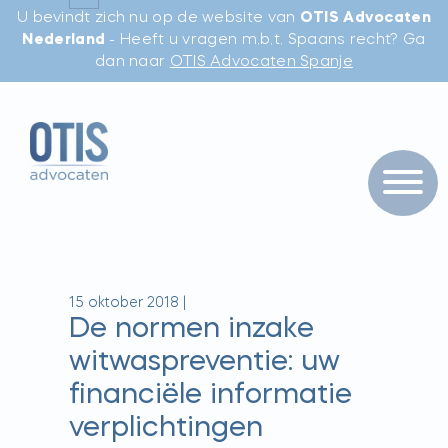
U bevindt zich nu op de website van
OTIS Advocaten
Nederland
- Heeft u vragen m.b.t. Spaans recht? Ga
dan naar
OTIS Advocaten Spanje
15 oktober 2018
|
De normen inzake
witwaspreventie: uw
financiële informatie
verplichtingen